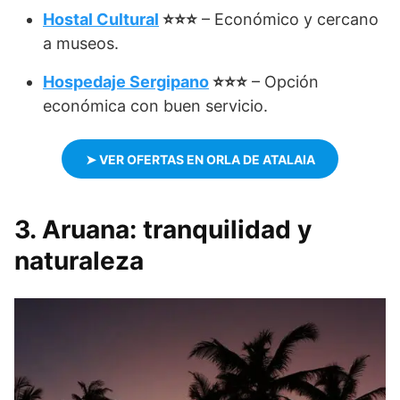
Hostal Cultural
⭐⭐⭐
– Económico y cercano
a museos.
Hospedaje Sergipano
⭐⭐⭐
– Opción
económica con buen servicio.
➤ VER OFERTAS EN ORLA DE ATALAIA
3. Aruana: tranquilidad y
naturaleza