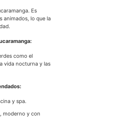
ucaramanga. Es
s animados, lo que la
dad.
 Bucaramanga:
verdes como el
a vida nocturna y las
endados:
ina y spa.
, moderno y con