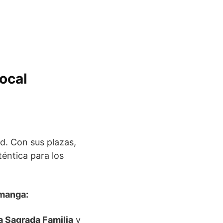
local
ad. Con sus plazas,
téntica para los
amanga:
a Sagrada Familia
y