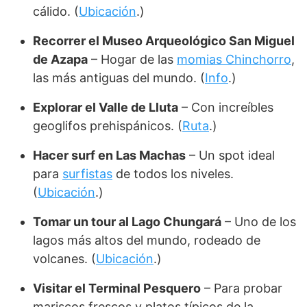
cálido. (
Ubicación
.)
Recorrer el Museo Arqueológico San Miguel
de Azapa
– Hogar de las
momias Chinchorro
,
las más antiguas del mundo. (
Info
.)
Explorar el Valle de Lluta
– Con increíbles
geoglifos prehispánicos. (
Ruta
.)
Hacer surf en Las Machas
– Un spot ideal
para
surfistas
de todos los niveles.
(
Ubicación
.)
Tomar un tour al Lago Chungará
– Uno de los
lagos más altos del mundo, rodeado de
volcanes. (
Ubicación
.)
Visitar el Terminal Pesquero
– Para probar
mariscos frescos y platos típicos de la