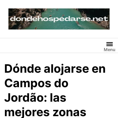
Skip
to
content
Menu
Dónde alojarse en
Campos do
Jordão: las
mejores zonas