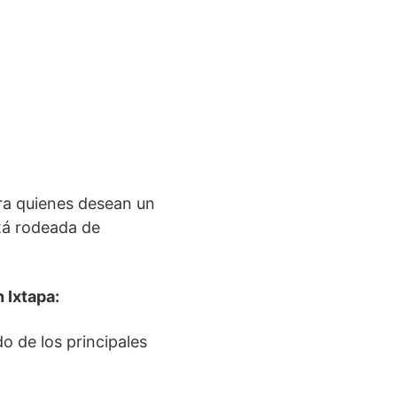
ara quienes desean un
stá rodeada de
 Ixtapa:
do de los principales