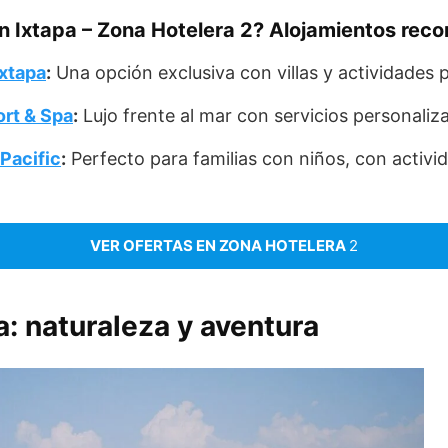
n Ixtapa – Zona Hotelera 2? Alojamientos re
Ixtapa
:
Una opción exclusiva con villas y actividades pa
ort & Spa
:
Lujo frente al mar con servicios personaliz
Pacific
:
Perfecto para familias con niños, con activi
VER OFERTAS EN ZONA HOTELERA
2
a: naturaleza y aventura