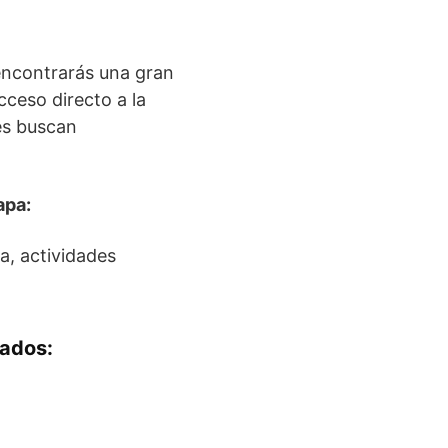
 encontrarás una gran
cceso directo a la
nes buscan
apa:
a, actividades
dados: