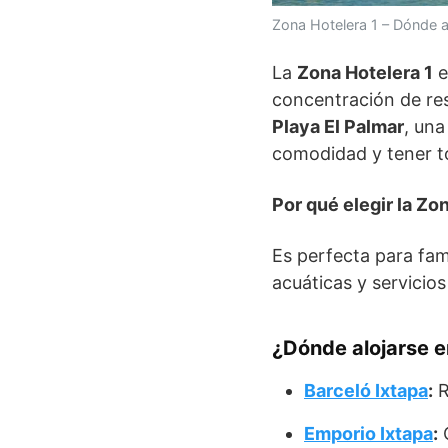
Zona Hotelera 1 – Dónde a
La
Zona Hotelera 1
e
concentración de reso
Playa El Palmar
, una
comodidad y tener t
Por qué elegir la Zo
Es perfecta para fami
acuáticas y servicios
¿Dónde alojarse e
Barceló Ixtapa
:
R
Emporio Ixtapa
:
O