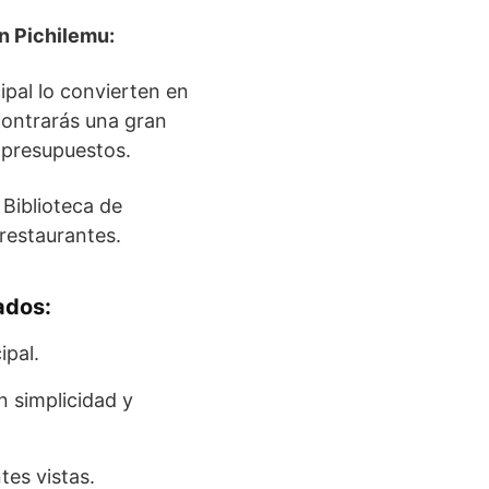
en
Pichilemu
:
cipal lo convierten en
contrarás una gran
 presupuestos.
a Biblioteca de
restaurantes.
ados:
ipal.
n simplicidad y
es vistas.