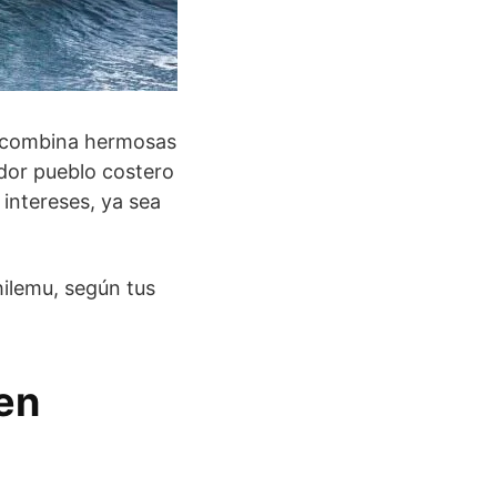
e combina hermosas
ador pueblo costero
intereses, ya sea
hilemu, según tus
 en